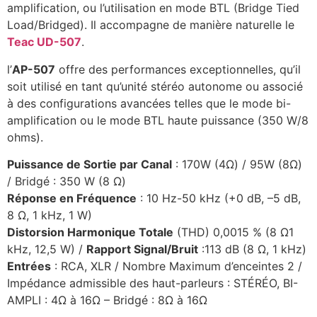
amplification, ou l’utilisation en mode BTL (Bridge Tied
Load/Bridged). Il accompagne de manière naturelle le
Teac UD-507
.
l’
AP-507
offre des performances exceptionnelles, qu’il
soit utilisé en tant qu’unité stéréo autonome ou associé
à des configurations avancées telles que le mode bi-
amplification ou le mode BTL haute puissance (350 W/8
ohms).
Puissance de Sortie par Canal
: 170W (4Ω) / 95W (8Ω)
/ Bridgé : 350 W (8 Ω)
Réponse en Fréquence
: 10 Hz-50 kHz (+0 dB, –5 dB,
8 Ω, 1 kHz, 1 W)
Distorsion Harmonique Totale
(THD) 0,0015 % (8 Ω1
kHz, 12,5 W) /
Rapport Signal/Bruit
:113 dB (8 Ω, 1 kHz)
Entrées
: RCA, XLR / Nombre Maximum d’enceintes 2 /
Impédance admissible des haut-parleurs : STÉRÉO, BI-
AMPLI : 4Ω à 16Ω – Bridgé : 8Ω à 16Ω