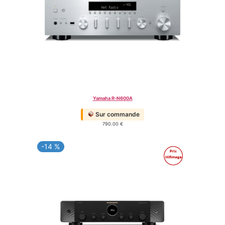
Yamaha R-N600A
Sur commande
790.00
€
-14 %
PRODUIT
PROMO
EN
PROMOTION