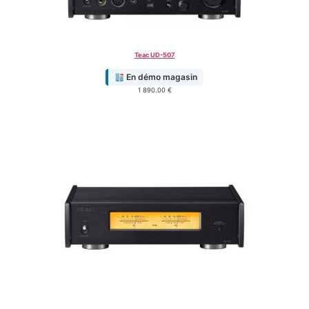
Teac UD-507
En démo magasin
1 890.00
€