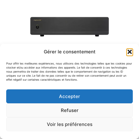
Gérer le consentement
Exposure 3510SA
Pour offrir les meilleures expériences, nous utilisons des technologies telles que les cookies pour
Sur commande
stocker et/ou accéder aux informations des appareils. Le fait de consentir à ces technologies
nous permettra de traiter des données telles que le comportement de navigation ou les ID
2 750.00
€
uniques sur ce site. Le fait de ne pas consentir ou de retirer son consentement peut avoir un
effet négatif sur certaines caractéristiques et fonctions.
Accepter
Refuser
Voir les préférences