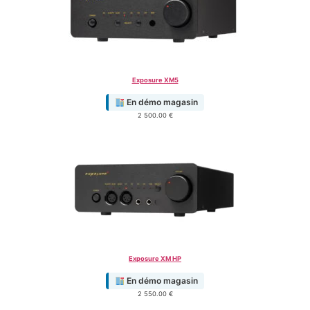
Exposure XM5
En démo magasin
2 500.00
€
Exposure XM HP
En démo magasin
2 550.00
€