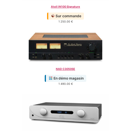
Atoll IN100 Signature
Sur commande
1 250.00
€
NAD C3050SE
En démo magasin
1 490.00
€