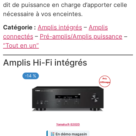
dit de puissance en charge d’apporter celle
nécessaire à vos enceintes.
Catégorie :
Amplis intégrés
–
Amplis
connectés
–
Pré-amplis/Amplis puissance
–
“Tout en un”
Amplis Hi-Fi intégrés
-14 %
PRODUIT
PROMO
EN
PROMOTION
Yamaha R-S202D
En démo magasin