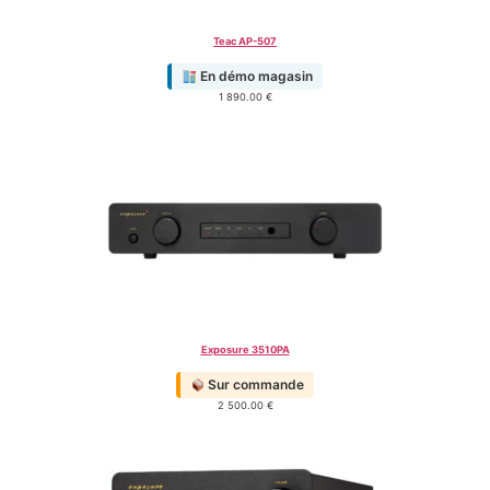
Teac AP-507
En démo magasin
1 890.00
€
Exposure 3510PA
Sur commande
2 500.00
€