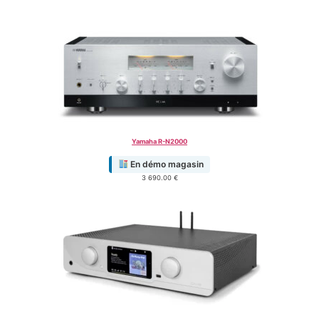
Yamaha R-N2000
En démo magasin
3 690.00
€