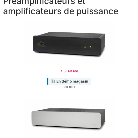
Préamplificateurs et
amplificateurs de puissance
Atoll MA100
En démo magasin
500.00
€