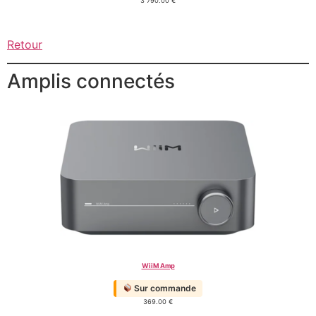
3 790.00
€
Retour
Amplis connectés
WiiM Amp
Sur commande
369.00
€