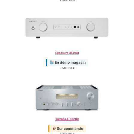
Exposure 3510AI
En démo magasin
3 500.00
€
Yamaha A-S2200
Sur commande