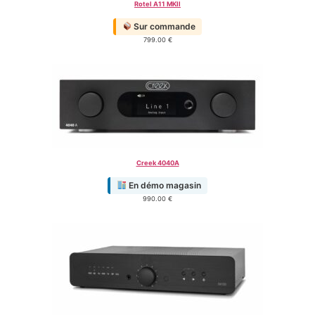
Rotel A11 MKII
Sur commande
799.00
€
Creek 4040A
En démo magasin
990.00
€