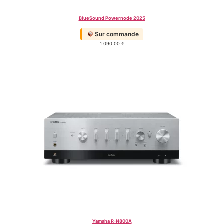
BlueSound Powernode 2025
Sur commande
1 090.00
€
Yamaha R-N800A