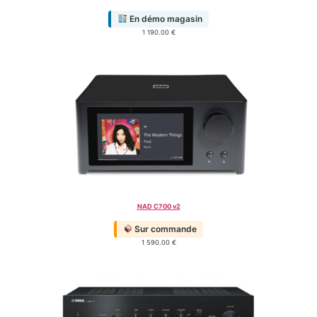
En démo magasin
1 190.00
€
NAD C700 v2
Sur commande
1 590.00
€