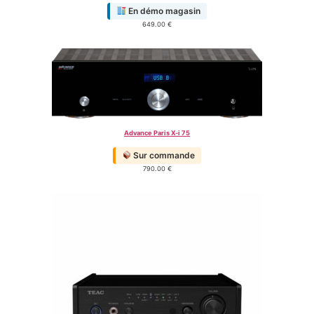
En démo magasin
649.00
€
Advance Paris X-i 75
Sur commande
790.00
€