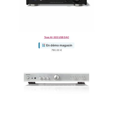
Teac AI-303 USB DAC
En démo magasin
790.00
€