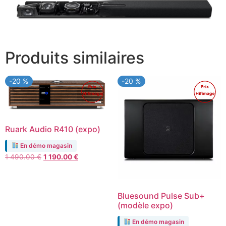
Produits similaires
-20 %
-20 %
Promo !
Promo !
Ruark Audio R410 (expo)
En démo magasin
Le
Le
1 490.00
€
1 190.00
€
prix
prix
initial
actuel
était :
est :
Bluesound Pulse Sub+
1
1
(modèle expo)
490.00 €.
190.00 €.
En démo magasin