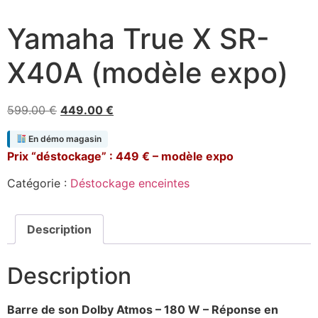
Yamaha True X SR-
X40A (modèle expo)
Le
Le
599.00
€
449.00
€
prix
prix
En démo magasin
initial
actuel
Prix “déstockage” : 449 € – modèle expo
était :
est :
599.00 €.
449.00 €.
Catégorie :
Déstockage enceintes
Description
Description
Barre de son Dolby Atmos – 180 W – Réponse en