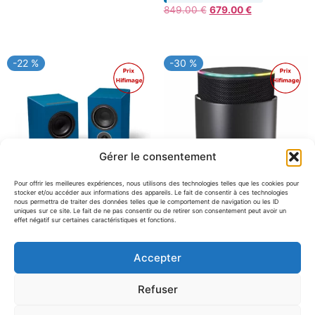
Le
Le
849.00
€
679.00
€
prix
prix
initial
actuel
était :
est :
-22 %
-30 %
849.00 €.
679.00 €.
Promo !
Promo !
Gérer le consentement
Pour offrir les meilleures expériences, nous utilisons des technologies telles que les cookies pour
stocker et/ou accéder aux informations des appareils. Le fait de consentir à ces technologies
nous permettra de traiter des données telles que le comportement de navigation ou les ID
uniques sur ce site. Le fait de ne pas consentir ou de retirer son consentement peut avoir un
effet négatif sur certaines caractéristiques et fonctions.
PSB Speakers Alpha iQ (la
Pure DiscovR
paire – modèle expo)
En démo magasin
Accepter
En démo magasin
Le
Le
199.00
€
139.00
€
Le
Le
1 390.00
€
1 090.00
€
prix
prix
Refuser
prix
prix
initial
actuel
initial
actuel
était :
est :