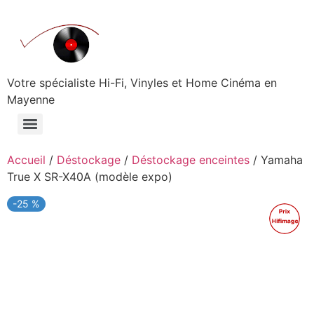
Aller
au
contenu
Votre spécialiste Hi-Fi, Vinyles et Home Cinéma en
Mayenne
Accueil
/
Déstockage
/
Déstockage enceintes
/ Yamaha
True X SR-X40A (modèle expo)
-25 %
Promo !