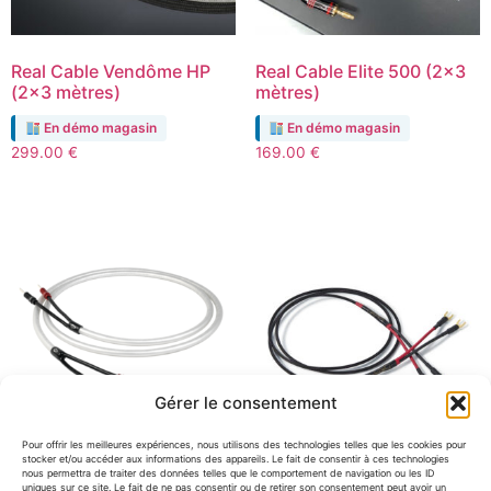
Real Cable Vendôme HP
Real Cable Elite 500 (2×3
(2×3 mètres)
mètres)
En démo magasin
En démo magasin
299.00
€
169.00
€
Gérer le consentement
Pour offrir les meilleures expériences, nous utilisons des technologies telles que les cookies pour
stocker et/ou accéder aux informations des appareils. Le fait de consentir à ces technologies
nous permettra de traiter des données telles que le comportement de navigation ou les ID
Chord Company
Audience Studio Two – HP
uniques sur ce site. Le fait de ne pas consentir ou de retirer son consentement peut avoir un