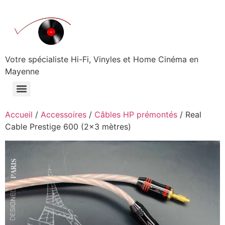
Aller
au
contenu
Votre spécialiste Hi-Fi, Vinyles et Home Cinéma en
Mayenne
Accueil
/
Accessoires
/
Câbles HP prémontés
/ Real
Cable Prestige 600 (2×3 mètres)