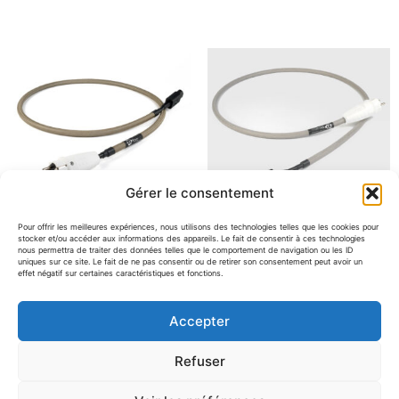
Gérer le consentement
Pour offrir les meilleures expériences, nous utilisons des technologies telles que les cookies pour
stocker et/ou accéder aux informations des appareils. Le fait de consentir à ces technologies
nous permettra de traiter des données telles que le comportement de navigation ou les ID
Chord Company Epic
Chord Company Shawline
uniques sur ce site. Le fait de ne pas consentir ou de retirer son consentement peut avoir un
Power Chord 16A (1 mètre)
Power Chord 16A (1.5
effet négatif sur certaines caractéristiques et fonctions.
mètre)
En démo magasin
Accepter
En démo magasin
840.00
€
490.00
€
Refuser