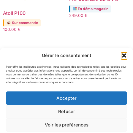
En démo magasin
Atoll P100
249.00
€
Sur commande
100.00
€
Gérer le consentement
Pour offrir les meilleures expériences, nous utilisons des technologies telles que les cookies pour
stocker et/ou accéder aux informations des appareils. Le fait de consentir à ces technologies
nous permettra de traiter des données telles que le comportement de navigation ou les ID
uniques sur ce site. Le fait de ne pas consentir ou de retirer son consentement peut avoir un
effet négatif sur certaines caractéristiques et fonctions.
Pro-Ject Tube Box DS3 B
Pro-Ject Box S3 B
Accepter
Sur commande
En démo magasin
899.00
€
399.00
€
Refuser
Voir les préférences