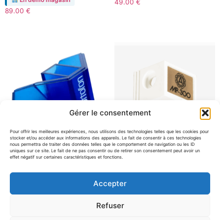
49.00
€
89.00
€
Gérer le consentement
Pour offrir les meilleures expériences, nous utilisons des technologies telles que les cookies pour
stocker et/ou accéder aux informations des appareils. Le fait de consentir à ces technologies
nous permettra de traiter des données telles que le comportement de navigation ou les ID
uniques sur ce site. Le fait de ne pas consentir ou de retirer son consentement peut avoir un
effet négatif sur certaines caractéristiques et fonctions.
Ortofon Stylus 2M Blue
Nagaoka JN-P300 – stylus
pour cellule 2M Blue/Red
pour MP-300
Accepter
En démo magasin
Sur commande
139.00
€
419.00
€
Refuser