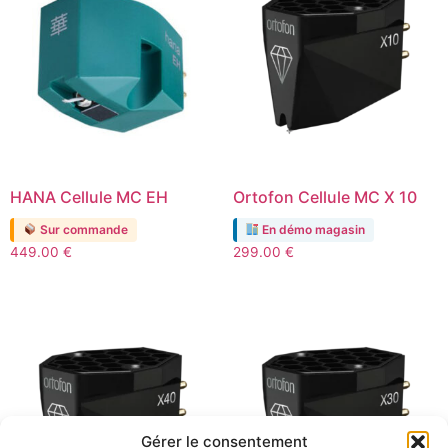
HANA Cellule MC EH
Ortofon Cellule MC X 10
Sur commande
En démo magasin
449.00
€
299.00
€
Gérer le consentement