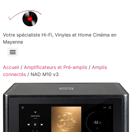
Aller
au
contenu
Votre spécialiste Hi-Fi, Vinyles et Home Cinéma en
Mayenne
Accueil
/
Amplificateurs et Pré-amplis
/
Amplis
connectés
/ NAD M10 v3