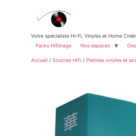
Aller
au
contenu
Votre spécialiste Hi-Fi, Vinyles et Home Ci
Packs Hifimage
Nos espaces
Dis
Accueil
/
Sources HiFi
/
Platines vinyles et ac