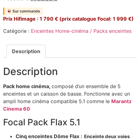
prix
prix
Sur commande
initial
actuel
Prix Hifimage : 1 790 € (prix catalogue Focal: 1 999 €)
était :
est :
1
1
Catégorie :
Enceintes Home-cinéma / Packs enceintes
999.00 €.
790.00 €.
Description
Description
Pack home cinéma,
composé d’un ensemble de 5
enceintes et un caisson de basse. Fonctionne avec un
ampli home cinéma compatible 5.1 comme le
Marantz
Cinema 60
Focal Pack Flax 5.1
Cinq enceintes Dôme Flax :
Enceinte deux voies