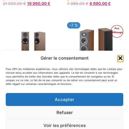
Le
Le
Le
Le
21 000.00
€
19 990.00
€
7 390.00
€
6 990.00
€
prix
prix
prix
prix
initial
actuel
initial
actuel
était :
est :
était :
est :
-7 %
21
19
7
6
Promo !
000.00 €.
990.00 €.
390.00 €.
990.00 €
Gérer le consentement
Pour offrir les meilleures expériences, nous utilisons des technologies telles que les cookies pour
stocker et/ou accéder aux informations des appareils. Le fait de consentir à ces technologies
nous permettra de traiter des données telles que le comportement de navigation ou les ID
uniques sur ce site. Le fait de ne pas consentir ou de retirer son consentement peut avoir un
effet négatif sur certaines caractéristiques et fonctions.
Apertura Sensa (la paire)
Focal Theva 2 (la paire)
Accepter
Sur commande
En démo magasin
Le
Le
3 150.00
€
1 499.00
€
1 390.00
€
Refuser
prix
prix
initial
actuel
était :
est :
Voir les préférences