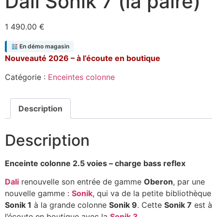
Dali Sonik 7 (la paire)
1 490.00
€
En démo magasin
Nouveauté 2026 – à l’écoute en boutique
Catégorie :
Enceintes colonne
Description
Description
Enceinte colonne 2.5 voies – charge bass reflex
Dali
renouvelle son entrée de gamme
Oberon
, par une
nouvelle gamme :
Sonik
, qui va de la petite bibliothèque
Sonik 1
à la grande colonne
Sonik 9
. Cette
Sonik 7
est à
l’écoute en boutique avec la
Sonik 3
.