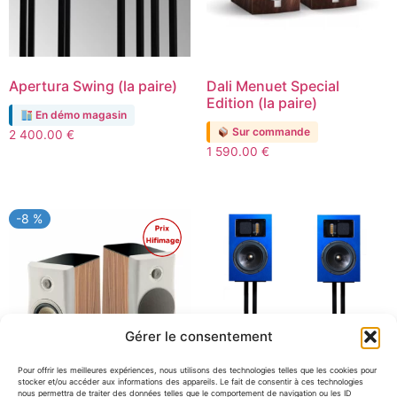
Apertura Swing (la paire)
Dali Menuet Special
Edition (la paire)
En démo magasin
Sur commande
2 400.00
€
1 590.00
€
-8 %
Promo !
Gérer le consentement
Pour offrir les meilleures expériences, nous utilisons des technologies telles que les cookies pour
stocker et/ou accéder aux informations des appareils. Le fait de consentir à ces technologies
nous permettra de traiter des données telles que le comportement de navigation ou les ID