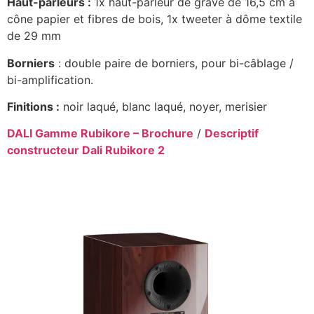
Haut-parleurs :
1x haut-parleur de grave de 16,5 cm à
cône papier et fibres de bois, 1x tweeter à dôme textile
de 29 mm
Borniers
: double paire de borniers, pour bi-câblage /
bi-amplification.
Finitions :
noir laqué, blanc laqué, noyer, merisier
DALI Gamme Rubikore – Brochure
/
Descriptif
constructeur Dali Rubikore 2