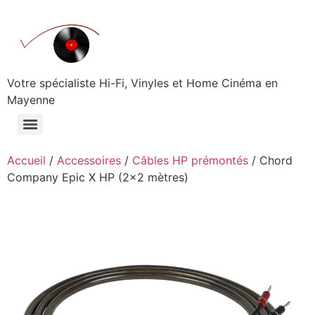
Aller
au
contenu
Votre spécialiste Hi-Fi, Vinyles et Home Cinéma en
Mayenne
Accueil
/
Accessoires
/
Câbles HP prémontés
/ Chord
Company Epic X HP (2×2 mètres)