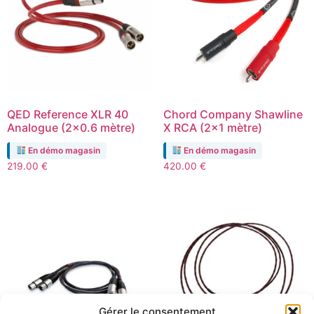
QED Reference XLR 40
Chord Company Shawline
Analogue (2×0.6 mètre)
X RCA (2×1 mètre)
En démo magasin
En démo magasin
219.00
€
420.00
€
Gérer le consentement