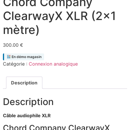
Chord Company
ClearwayX XLR (2×1
mètre)
300.00
€
En démo magasin
Catégorie :
Connexion analogique
Description
Description
Câble audiophile XLR
Chord Company ClearwayX