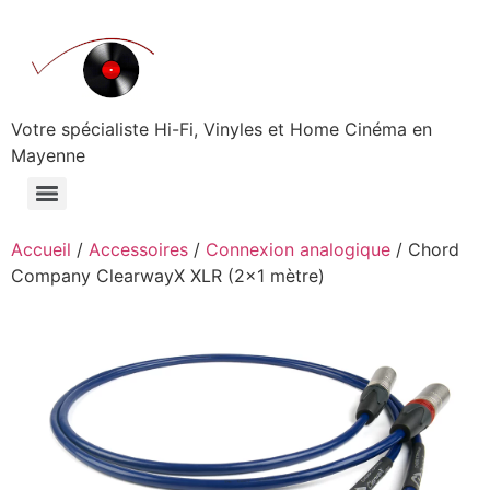
Aller
au
contenu
Votre spécialiste Hi-Fi, Vinyles et Home Cinéma en
Mayenne
Accueil
/
Accessoires
/
Connexion analogique
/ Chord
Company ClearwayX XLR (2×1 mètre)