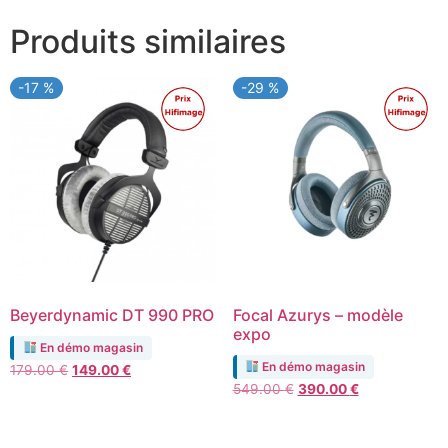
Produits similaires
-17 %
-29 %
Promo !
Promo !
Beyerdynamic DT 990 PRO
Focal Azurys – modèle
expo
En démo magasin
En démo magasin
Le
Le
179.00
€
149.00
€
Le
Le
prix
prix
549.00
€
390.00
€
prix
prix
initial
actuel
initial
actuel
était :
est :