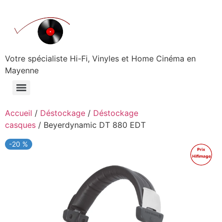
Aller
au
contenu
Votre spécialiste Hi-Fi, Vinyles et Home Cinéma en
Mayenne
Accueil
/
Déstockage
/
Déstockage
casques
/ Beyerdynamic DT 880 EDT
-20 %
Promo !