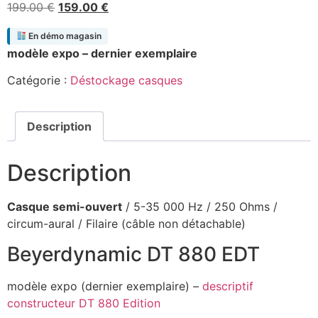
Le
Le
199.00
€
159.00
€
prix
prix
En démo magasin
initial
actuel
modèle expo – dernier exemplaire
était :
est :
199.00 €.
159.00 €.
Catégorie :
Déstockage casques
Description
Description
Casque semi-ouvert
/ 5-35 000 Hz / 250 Ohms /
circum-aural / Filaire (câble non détachable)
Beyerdynamic DT 880 EDT
modèle expo (dernier exemplaire) –
descriptif
constructeur DT 880 Edition