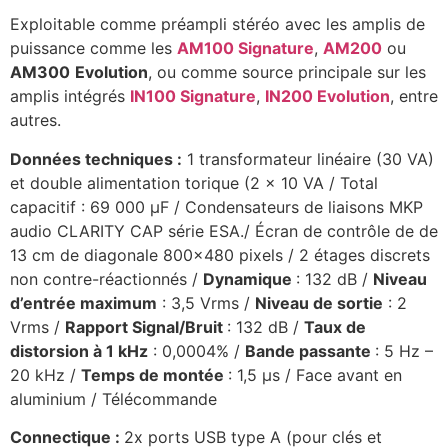
Exploitable comme préampli stéréo avec les amplis de
puissance comme les
AM100 Signature
,
AM200
ou
AM300
Evolution
, ou comme source principale sur les
amplis intégrés
IN100 Signature
,
IN200 Evolution
, entre
autres.
Données techniques :
1 transformateur linéaire (30 VA)
et double alimentation torique (2 x 10 VA / Total
capacitif : 69 000 µF / Condensateurs de liaisons MKP
audio CLARITY CAP série ESA./ Écran de contrôle de de
13 cm de diagonale 800×480 pixels / 2 étages discrets
non contre-réactionnés /
Dynamique
: 132 dB /
Niveau
d’entrée maximum
: 3,5 Vrms /
Niveau de sortie
: 2
Vrms /
Rapport Signal/Bruit
: 132 dB /
Taux de
distorsion à 1 kHz
: 0,0004% /
Bande passante
: 5 Hz –
20 kHz /
Temps de montée
: 1,5 µs / Face avant en
aluminium / Télécommande
Connectique :
2x ports USB type A (pour clés et