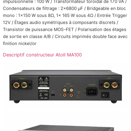
impulsionnelle : 100 W /
Transformateur toroïdal de 170 VA /
Condensateurs de filtrage : 2×6800 μF /
Bridgeable en bloc
mono :
1×150 W sous 8Ω, 1× 165 W sous 4Ω /
Entrée Trigger
12V /
Étages audio symétriques à composants discrets /
Transistor de puissance MOS-FET /
Polarisation des étages
de sortie en classe A/B /
Circuits imprimés double face avec
finition nickel/or
Descriptif constructeur Atoll MA100