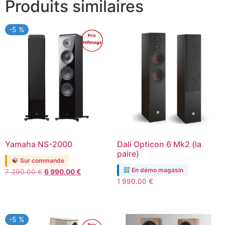
Produits similaires
-5 %
Promo !
Yamaha NS-2000
Dali Opticon 6 Mk2 (la
paire)
Sur commande
En démo magasin
Le
Le
7 390.00
€
6 990.00
€
prix
prix
1 990.00
€
initial
actuel
était :
est :
7
6
-5 %
390.00 €.
990.00 €.