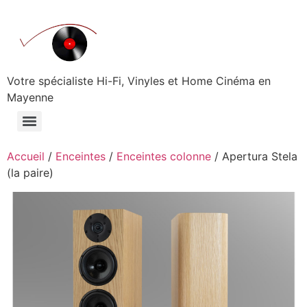
Aller
au
contenu
Votre spécialiste Hi-Fi, Vinyles et Home Cinéma en
Mayenne
Accueil
/
Enceintes
/
Enceintes colonne
/ Apertura Stela
(la paire)