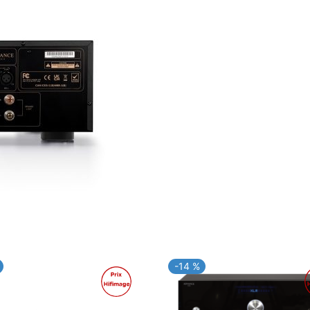
-14 %
Promo !
P