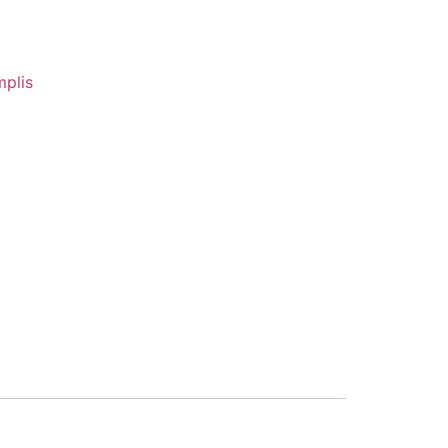
el
plis
:
.00 €.