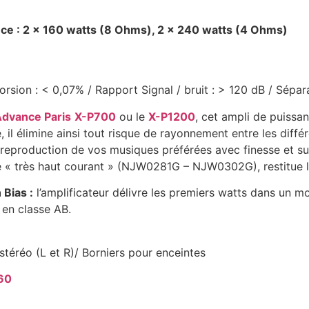
nce : 2 x 160 watts (8 Ohms), 2 x 240 watts (4 Ohms)
rsion : < 0,07% / Rapport Signal / bruit : > 120 dB / Sépa
dvance Paris
X-P700
ou le
X-P1200
, cet ampli de puissan
l élimine ainsi tout risque de rayonnement entre les différent
eproduction de vos musiques préférées avec finesse et subt
e « très haut courant » (NJW0281G – NJW0302G), restitue l
 Bias :
l’amplificateur délivre les premiers watts dans un mo
 en classe AB.
stéréo (L et R)/ Borniers pour enceintes
160