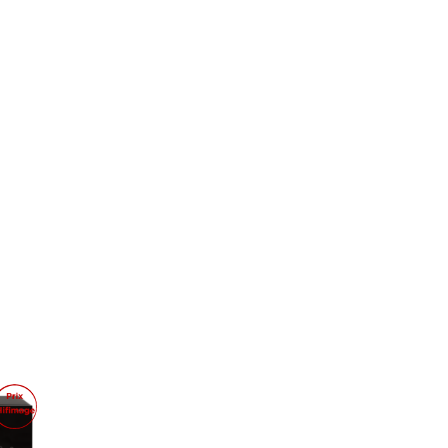
romo !