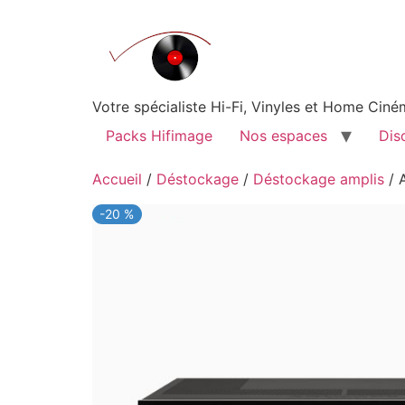
Aller
au
contenu
Votre spécialiste Hi-Fi, Vinyles et Home Ci
Packs Hifimage
Nos espaces
Dis
Accueil
/
Déstockage
/
Déstockage amplis
/ 
-20 %