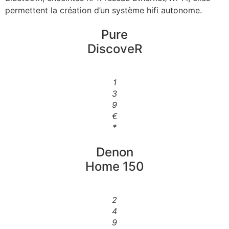
permettent la création d’un système hifi autonome.
Pure
DiscoveR
1
3
9
€
*
Denon
Home 150
2
4
9