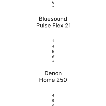
€
*
Bluesound
Pulse Flex 2i
3
4
9
€
*
Denon
Home 250
4
9
9