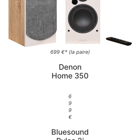
699 €* (la paire)
Denon
Home 350
6
9
9
€
Bluesound