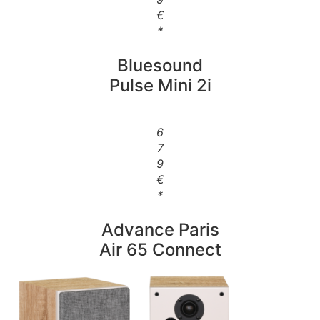
€
*
Bluesound
Pulse Mini 2i
6
7
9
€
*
Advance Paris
Air 65 Connect