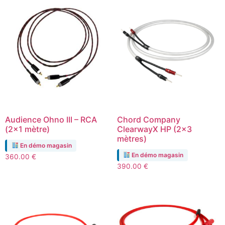
Audience Ohno III – RCA
Chord Company
(2×1 mètre)
ClearwayX HP (2×3
mètres)
En démo magasin
En démo magasin
360.00
€
390.00
€