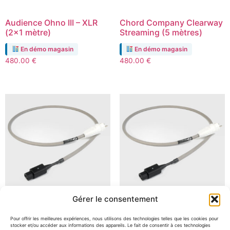
Audience Ohno III – XLR
Chord Company Clearway
(2×1 mètre)
Streaming (5 mètres)
En démo magasin
En démo magasin
480.00
€
480.00
€
Gérer le consentement
Chord Company Shawline
Chord Company Shawline
Pour offrir les meilleures expériences, nous utilisons des technologies telles que les cookies pour
Power Chord 16A (1.5
Power Chord Euro 13A (1.5
stocker et/ou accéder aux informations des appareils. Le fait de consentir à ces technologies