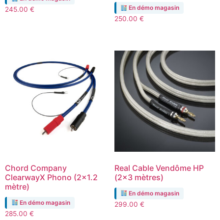
En démo magasin
245.00
€
250.00
€
Chord Company
Real Cable Vendôme HP
ClearwayX Phono (2×1.2
(2×3 mètres)
mètre)
En démo magasin
En démo magasin
299.00
€
285.00
€