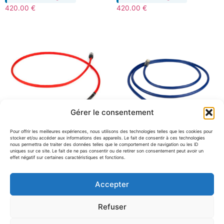
420.00
€
420.00
€
Gérer le consentement
Pour offrir les meilleures expériences, nous utilisons des technologies telles que les cookies pour
stocker et/ou accéder aux informations des appareils. Le fait de consentir à ces technologies
nous permettra de traiter des données telles que le comportement de navigation ou les ID
uniques sur ce site. Le fait de ne pas consentir ou de retirer son consentement peut avoir un
effet négatif sur certaines caractéristiques et fonctions.
Chord Company Shawline
Chord Company Clearway
Digital BNC-RCA (1 mètre)
Streaming (5 mètres)
Accepter
En démo magasin
En démo magasin
420.00
€
480.00
€
Refuser