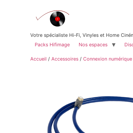
Aller
au
contenu
Votre spécialiste Hi-Fi, Vinyles et Home Ci
Packs Hifimage
Nos espaces
Dis
Accueil
/
Accessoires
/
Connexion numérique